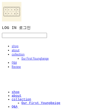
LOG IN
로그인
shop
about
collection
Our First Youngbeige
Q&A
Review
shop
about
collection
Our First Youngbeige
Q&A