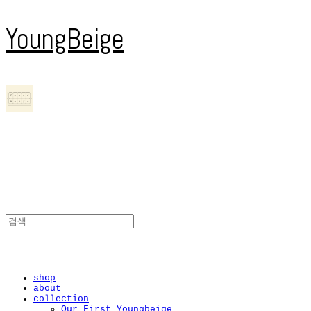
YoungBeige
shop
about
collection
Our First Youngbeige