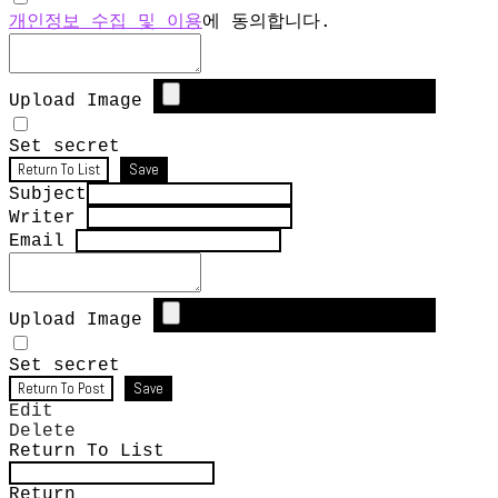
개인정보 수집 및 이용
에 동의합니다.
Upload Image
Set secret
Return To List
Save
Subject
Writer
Email
Upload Image
Set secret
Return To Post
Save
Edit
Delete
Return To List
Return