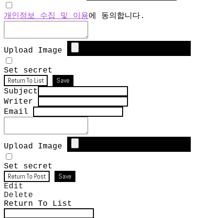
개인정보 수집 및 이용
에 동의합니다.
Upload Image
Set secret
Return To List
Save
Subject
Writer
Email
Upload Image
Set secret
Return To Post
Save
Edit
Delete
Return To List