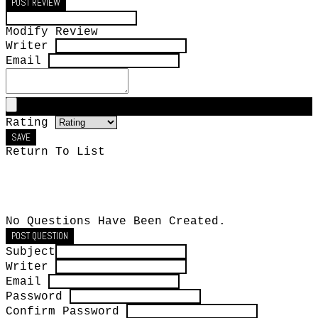
POST REVIEW
Modify Review
Writer
Email
Rating
SAVE
Return To List
No Questions Have Been Created.
POST QUESTION
Subject
Writer
Email
Password
Confirm Password