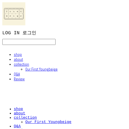
LOG IN
로그인
shop
about
collection
Our First Youngbeige
Q&A
Review
shop
about
collection
Our First Youngbeige
Q&A