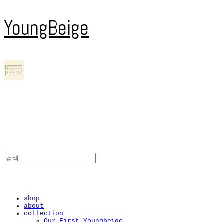
YoungBeige
shop
about
collection
Our First Youngbeige